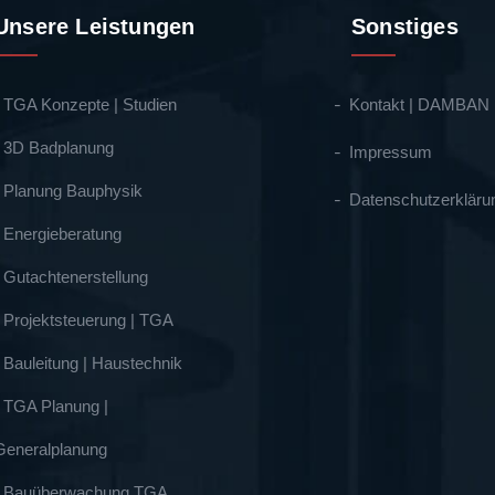
Unsere Leistungen
Sonstiges
- TGA Konzepte | Studien
Kontakt | DAMBAN
- 3D Badplanung
Impressum
- Planung Bauphysik
Datenschutzerkläru
- Energieberatung
- Gutachtenerstellung
- Projektsteuerung | TGA
- Bauleitung | Haustechnik
- TGA Planung |
Generalplanung
- Bauüberwachung TGA